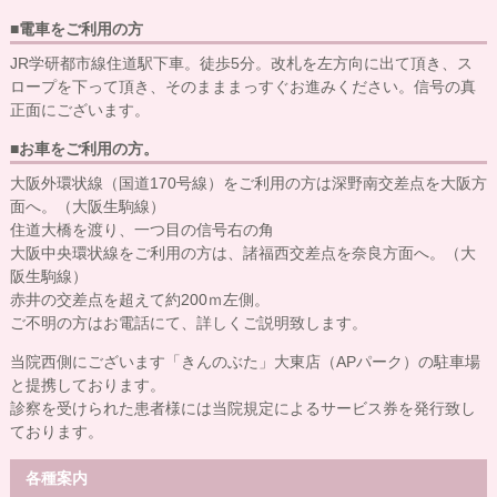
■電車をご利用の方
JR学研都市線住道駅下車。徒歩5分。改札を左方向に出て頂き、ス
ロープを下って頂き、そのまままっすぐお進みください。信号の真
正面にございます。
■お車をご利用の方。
大阪外環状線（国道170号線）をご利用の方は深野南交差点を大阪方
面へ。（大阪生駒線）
住道大橋を渡り、一つ目の信号右の角
大阪中央環状線をご利用の方は、諸福西交差点を奈良方面へ。（大
阪生駒線）
赤井の交差点を超えて約200ｍ左側。
ご不明の方はお電話にて、詳しくご説明致します。
当院西側にございます「きんのぶた」大東店（APパーク）の駐車場
と提携しております。
診察を受けられた患者様には当院規定によるサービス券を発行致し
ております。
各種案内