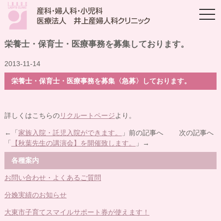
togg
navi
栄養士・保育士・医療事務を募集しております。
2013-11-14
栄養士・保育士・医療事務を募集〈急募〉しております。
詳しくはこちらの
リクルートページ
より。
←「
家族入院・託児入院ができます。
」前の記事へ 次の記事へ
「
【秋葉先生の講演会】を開催致します。
」→
各種案内
お問い合わせ・よくあるご質問
分娩実績のお知らせ
大東市子育てスマイルサポート券が使えます！