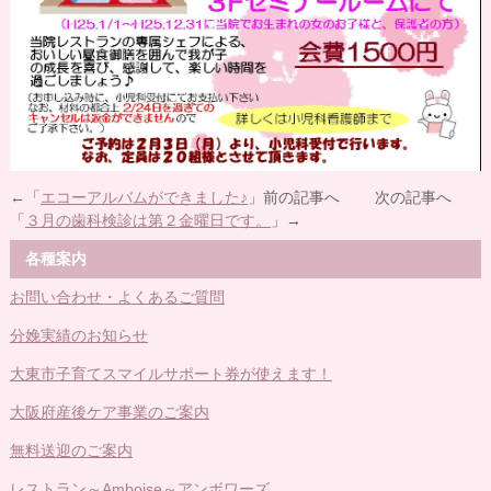
←「
エコーアルバムができました♪
」前の記事へ 次の記事へ
「
３月の歯科検診は第２金曜日です。
」→
各種案内
お問い合わせ・よくあるご質問
分娩実績のお知らせ
大東市子育てスマイルサポート券が使えます！
大阪府産後ケア事業のご案内
無料送迎のご案内
レストラン～Amboise～アンボワーズ