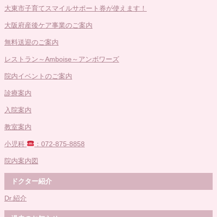
大東市子育てスマイルサポート券が使えます！
大阪府産後ケア事業のご案内
無料送迎のご案内
レストラン～Amboise～アンボワーズ
院内イベントのご案内
診療案内
入院案内
教室案内
小児科
：072-875-8858
院内案内図
ドクター紹介
Dr.紹介